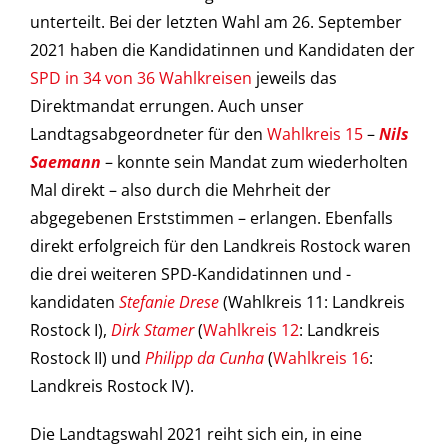
unterteilt. Bei der letzten Wahl am 26. September
Kommunalpolitik
2021 haben die Kandidatinnen und Kandidaten der
SPD in 34 von 36 Wahlkreisen
jeweils das
Landespolitik
Direktmandat errungen. Auch unser
Landtagsabgeordneter für den
Wahlkreis 15
–
Nils
Bundespolitik
Saemann
– konnte sein Mandat zum wiederholten
Mal direkt – also durch die Mehrheit der
Europapolitik
abgegebenen Erststimmen – erlangen. Ebenfalls
direkt erfolgreich für den Landkreis Rostock waren
die drei weiteren SPD-Kandidatinnen und -
kandidaten
Stefanie Drese
(Wahlkreis 11: Landkreis
Rostock I),
Dirk Stamer
(
Wahlkreis 12
: Landkreis
Rostock II) und
Philipp da Cunha
(
Wahlkreis 16
:
Landkreis Rostock IV).
Die Landtagswahl 2021 reiht sich ein, in eine